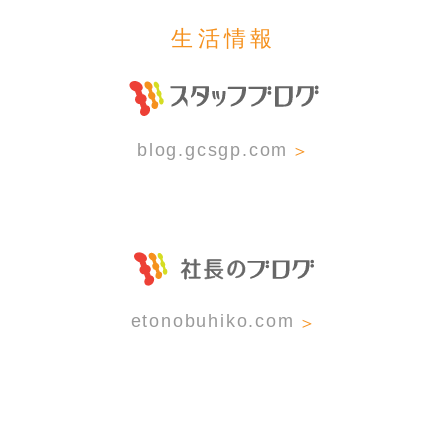
生活情報
＞
blog.gcsgp.com
＞
etonobuhiko.com