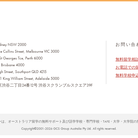
お問い合
 Sydney NSW 2000
ttle Collins Street, Melbourne VIC 3000
St Georges Tce, Perth 6000
無料留学相
t Brisbane 4000
お電話での
h Street, Southport QLD 4215
無料学校申
1 King William Street, Adelaide 5000
渋谷区渋谷二丁目24番12号 渋谷スクランブルスクエア39F
は、オーストラリア留学の無料サポート及び語学学校・専門学校・TAFE・大学・大学院
Copyright©2001-2026 GCS Group Australia Pty Ltd. All rights reserved.